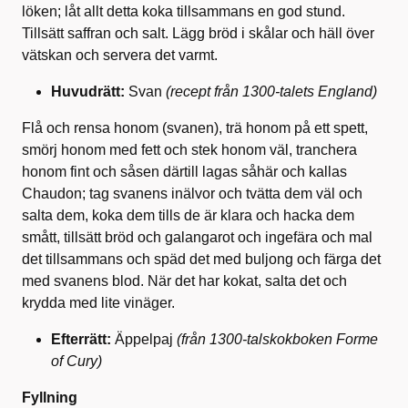
löken; låt allt detta koka tillsammans en god stund.
Tillsätt saffran och salt. Lägg bröd i skålar och häll över
vätskan och servera det varmt.
Huvudrätt:
Svan
(recept från 1300-talets England)
Flå och rensa honom (svanen), trä honom på ett spett,
smörj honom med fett och stek honom väl, tranchera
honom fint och såsen därtill lagas såhär och kallas
Chaudon; tag svanens inälvor och tvätta dem väl och
salta dem, koka dem tills de är klara och hacka dem
smått, tillsätt bröd och galangarot och ingefära och mal
det tillsammans och späd det med buljong och färga det
med svanens blod. När det har kokat, salta det och
krydda med lite vinäger.
Efterrätt:
Äppelpaj
(från 1300-talskokboken Forme
of Cury)
Fyllning