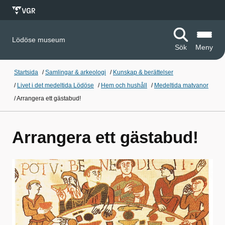
Lödöse museum
Sök
Meny
Startsida
/
Samlingar & arkeologi
/
Kunskap & berättelser
/
Livet i det medeltida Lödöse
/
Hem och hushåll
/
Medeltida matvanor
/
Arrangera ett gästabud!
Arrangera ett gästabud!