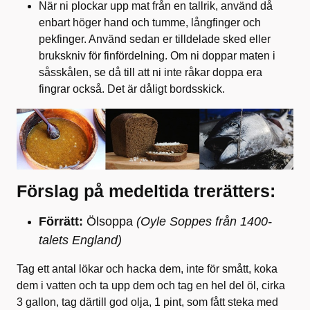
När ni plockar upp mat från en tallrik, använd då
enbart höger hand och tumme, långfinger och
pekfinger. Använd sedan er tilldelade sked eller
brukskniv för finfördelning. Om ni doppar maten i
såsskålen, se då till att ni inte råkar doppa era
fingrar också. Det är dåligt bordsskick.
Förslag på medeltida trerätters:
Förrätt:
Ölsoppa
(Oyle Soppes från 1400-
talets England)
Tag ett antal lökar och hacka dem, inte för smått, koka
dem i vatten och ta upp dem och tag en hel del öl, cirka
3 gallon, tag därtill god olja, 1 pint, som fått steka med