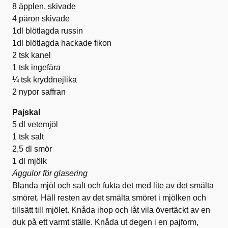
8 äpplen, skivade
4 päron skivade
1dl blötlagda russin
1dl blötlagda hackade fikon
2 tsk kanel
1 tsk ingefära
¼ tsk kryddnejlika
2 nypor saffran
Pajskal
5 dl vetemjöl
1 tsk salt
2,5 dl smör
1 dl mjölk
Äggulor för glasering
Blanda mjöl och salt och fukta det med lite av det smälta
smöret. Häll resten av det smälta smöret i mjölken och
tillsätt till mjölet. Knåda ihop och låt vila övertäckt av en
duk på ett varmt ställe. Knåda ut degen i en pajform,