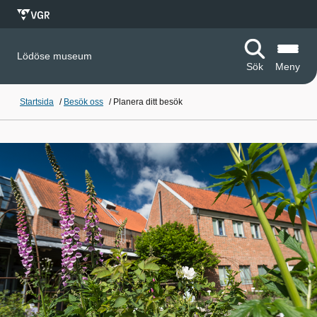
Lödöse museum
Sök
Meny
Startsida
/
Besök oss
/
Planera ditt besök