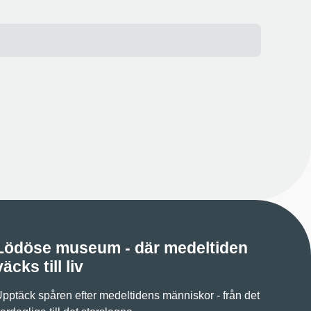
Lödöse museum - där medeltiden
väcks till liv
pptäck spåren efter medeltidens människor - från det