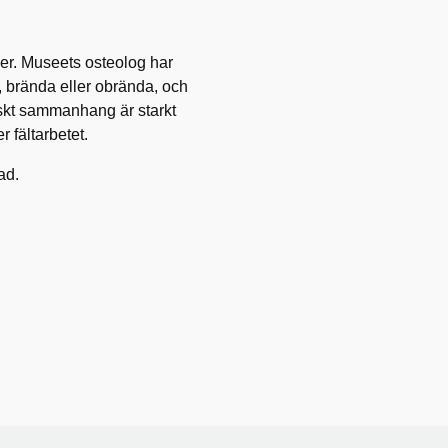
er. Museets osteolog har
, brända eller obrända, och
giskt sammanhang är starkt
r fältarbetet.
ad.