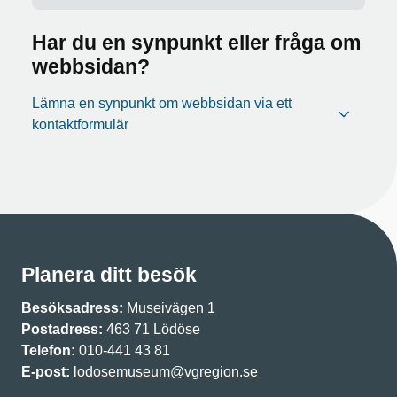
Har du en synpunkt eller fråga om
webbsidan?
Lämna en synpunkt om webbsidan via ett
kontaktformulär
Planera ditt besök
Besöksadress:
Museivägen 1
Postadress:
463 71 Lödöse
Telefon:
010-441 43 81
E-post:
lodosemuseum@vgregion.se