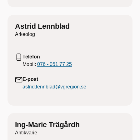
Astrid Lennblad
Arkeolog
Telefon
Mobil:
076 - 051 77 25
E-post
astrid.lennblad@vgregion.se
Ing-Marie Trägårdh
Antikvarie