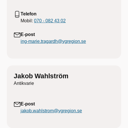
Telefon
Mobil:
070 - 082 43 02
E-post
ing-marie.tragardh@vgregion.se
Jakob Wahlström
Antikvarie
E-post
jakob.wahlstrom@vgregion.se