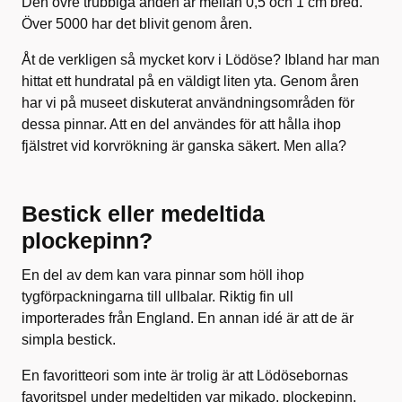
Den övre trubbiga änden är mellan 0,5 och 1 cm bred.
Över 5000 har det blivit genom åren.
Åt de verkligen så mycket korv i Lödöse? Ibland har man
hittat ett hundratal på en väldigt liten yta. Genom åren
har vi på museet diskuterat användningsområden för
dessa pinnar. Att en del användes för att hålla ihop
fjälstret vid korvrökning är ganska säkert. Men alla?
Bestick eller medeltida
plockepinn?
En del av dem kan vara pinnar som höll ihop
tygförpackningarna till ullbalar. Riktig fin ull
importerades från England. En annan idé är att de är
simpla bestick.
En favoritteori som inte är trolig är att Lödösebornas
favoritspel under medeltiden var mikado, plockepinn.