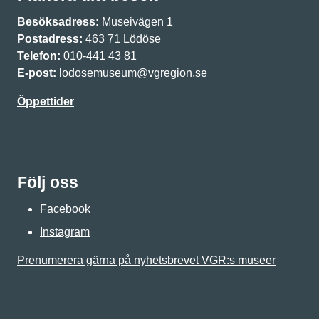
Besöksadress:
Museivägen 1
Postadress:
463 71 Lödöse
Telefon:
010-441 43 81
E-post:
lodosemuseum@vgregion.se
Öppettider
Följ oss
Facebook
Instagram
Prenumerera gärna på nyhetsbrevet VGR:s museer