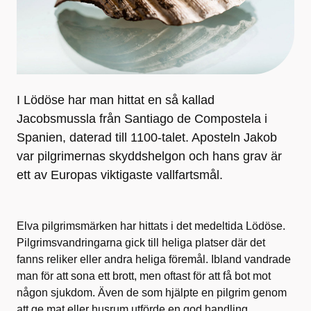
I Lödöse har man hittat en så kallad
Jacobsmussla från Santiago de Compostela i
Spanien, daterad till 1100-talet. Aposteln Jakob
var pilgrimernas skyddshelgon och hans grav är
ett av Europas viktigaste vallfartsmål.
Elva pilgrimsmärken har hittats i det medeltida Lödöse.
Pilgrimsvandringarna gick till heliga platser där det
fanns reliker eller andra heliga föremål. Ibland vandrade
man för att sona ett brott, men oftast för att få bot mot
någon sjukdom. Även de som hjälpte en pilgrim genom
att ge mat eller husrum utförde en god handling.