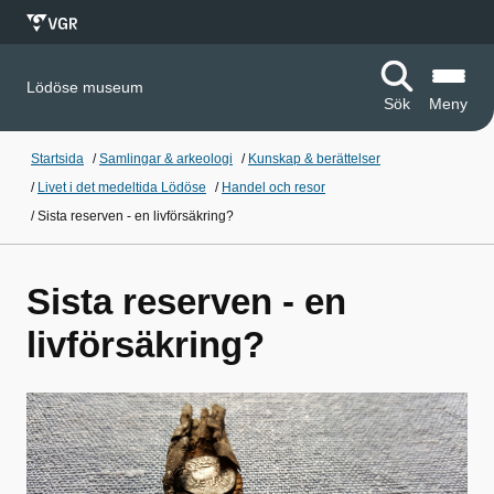
Lödöse museum
Sök
Meny
Startsida
/
Samlingar & arkeologi
/
Kunskap & berättelser
/
Livet i det medeltida Lödöse
/
Handel och resor
/
Sista reserven - en livförsäkring?
Sista reserven - en
livförsäkring?