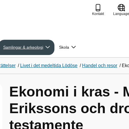
Kontakt
Languag
Samlingar & arkeologi
Skola
ättelser
/
Livet i det medeltida Lödöse
/
Handel och resor
/
Eko
Ekonomi i kras -
Erikssons och dr
testamente