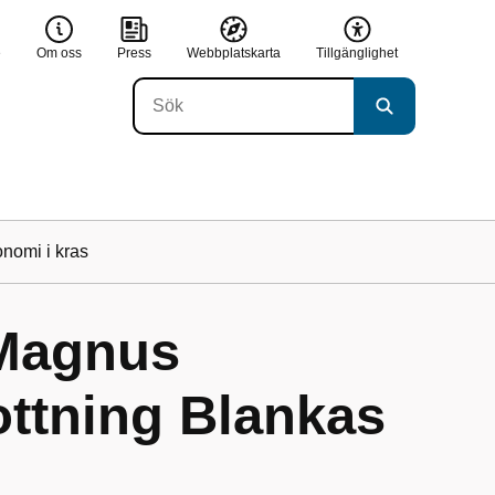
e
Om oss
Press
Webbplatskarta
Tillgänglighet
nomi i kras
 Magnus
ottning Blankas