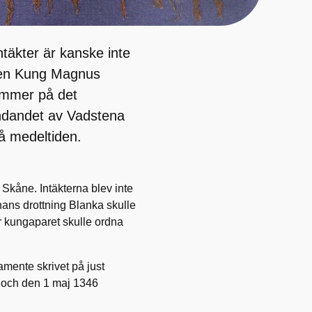
ntäkter är kanske inte
Men Kung Magnus
ymmer på det
ndandet av Vadstena
på medeltiden.
Skåne. Intäkterna blev inte
ans drottning Blanka skulle
ur kungaparet skulle ordna
mente skrivet på just
s och den 1 maj 1346