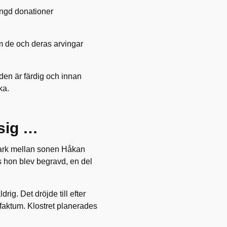
ängd donationer
m de och deras arvingar
 den är färdig och innan
ka.
 sig …
mark mellan sonen Håkan
s hon blev begravd, en del
rig. Det dröjde till efter
faktum. Klostret planerades