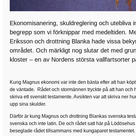
Ekonomisanering, skuldreglering och utebliva i
begrepp som vi förknippar med medeltiden. 
Eriksson och drottning Blanka hade vissa bek
området. Och märkligt nog slutar det med gru
kloster – en av Nordens största vallfartsorter 
Kung Magnus ekonomi var inte den bästa efter att han köpt 
de väntade. Rådet och stormännen tryckte på att han och h
skriva ett svenskt testamente. Avsikten var att skriva ner h
upp sina skulder.
Därför är kung Magnus och drottning Blankas svenska testa
svenska och inte latin. De och rådet satt här på Lödösehu
beseglade rådet tillsammans med kungaparet testamentet.