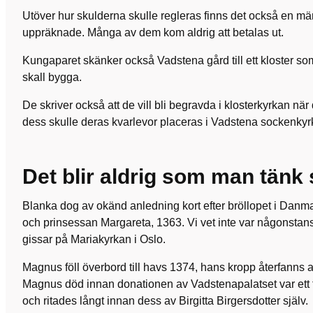
Utöver hur skulderna skulle regleras finns det också en m
uppräknade. Många av dem kom aldrig att betalas ut.
Kungaparet skänker också Vadstena gård till ett kloster so
skall bygga.
De skriver också att de vill bli begravda i klosterkyrkan när
dess skulle deras kvarlevor placeras i Vadstena sockenkyr
Det blir aldrig som man tänk
Blanka dog av okänd anledning kort efter bröllopet i Dan
och prinsessan Margareta, 1363. Vi vet inte var någonstan
gissar på Mariakyrkan i Oslo.
Magnus föll överbord till havs 1374, hans kropp återfanns ald
Magnus död innan donationen av Vadstenapalatset var ett 
och ritades långt innan dess av Birgitta Birgersdotter själv.