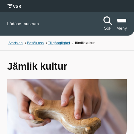
Lödöse museum
Sök
Meny
Startsida
/
Besök oss
/
Tillgänglighet
/
Jämlik kultur
Jämlik kultur