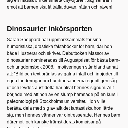
sig en massa om de smarta city-djuren. Jag ser fram
emot
att barnen ska få träffa duvan, råttan och räven!
Dinosaurier inkörsporten
Sarah Sheppard har uppmärksammats för sina
humoristiska, drastiska faktaböcker för barn, där hon
både illustrerar och skriver. Debutboken Massor av
dinosaurier nominerades till Augustpriset för bästa barn-
och ungdomsbok 2008. I motiveringen står bland annat
att: ”Bild och text präglas av galna infall och inbjuder till
egna funderingar om hur dinosaurierna egentligen såg
ut och levde”. Just detta har blivit hennes signum. Allt
började med att hon av en slump hamnade på en kurs i
paleontologi på Stockholms universitet. Hon ville
berätta, dela med sig av allt det fantastiska hon lärde
sig, men hennes vänner var ointresserade. Hennes barn
däremot, och kanske främst deras kompisar på