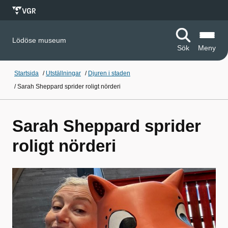
Lödöse museum
Sök
Meny
Startsida
/
Utställningar
/
Djuren i staden
/
Sarah Sheppard sprider roligt nörderi
Sarah Sheppard sprider
roligt nörderi