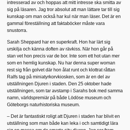
intresserad av och hoppas att mitt intresse ska smitta av
sig på läsaren. Jag tror absolut att man lättare tar till sig
kunskap om man också har kul när man läser. Det är en
gammal föreställning att faktaböcker måste vara
snustorra.
Sarah Sheppard har en superkraft. Hon har lärt sig
urskilja och känna doften av rävkiss. När hon går på
stan vet hon precis var de bor. Inte som ett hot utan mer
som en hemlig kunskap. Nu har denna super woman
rest sig från golvet där hon ålat runt och klottrat råttan
Ralfs tag på miniatyrkorvkiosken, som är en del av
utställningen Djuren i staden. Den 25 oktober hade
utställningen, som tar avstamp i Sarahs bok med samma
namn, världspremiär på både Lödöse museum och
Göteborgs naturhistoriska museum.
–
Det är fantastiskt roligt att Djuren i staden
har blivit en
utställning som man både kan leka i och samtidigt
lära