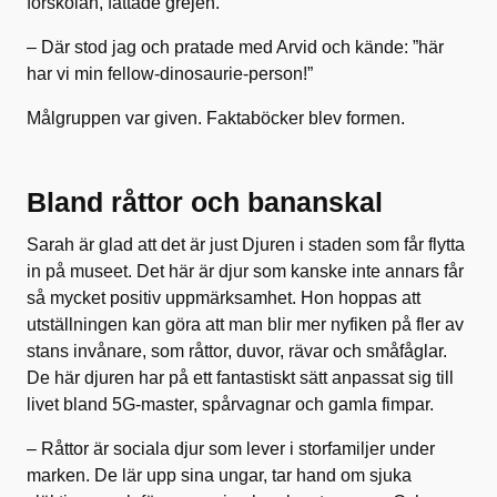
förskolan, fattade grejen.
– Där stod jag och pratade med Arvid och kände: ”här
har vi min fellow-dinosaurie-person!”
Målgruppen var given. Faktaböcker blev formen.
Bland råttor och bananskal
Sarah är glad att det är just Djuren i staden som får flytta
in på museet. Det här är djur som kanske inte annars får
så mycket positiv uppmärksamhet. Hon hoppas att
utställningen kan göra att man blir mer nyfiken på fler av
stans invånare, som råttor, duvor, rävar och småfåglar.
De här djuren har på ett fantastiskt sätt anpassat sig till
livet bland 5G-master, spårvagnar och gamla fimpar.
– Råttor är sociala djur som lever i storfamiljer under
marken. De lär upp sina ungar, tar hand om sjuka