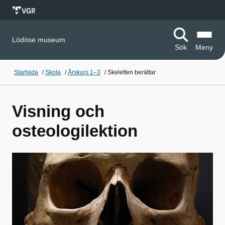
Lödöse museum
Sök
Meny
Startsida
/
Skola
/
Årskurs 1–3
/
Skeletten berättar
Visning och
osteologilektion