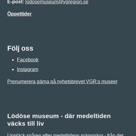
E-post:
lodosemuseum@vgregion.se
Öppettider
Följ oss
Facebook
Instagram
Prenumerera gärna på nyhetsbrevet VGR:s museer
Lödöse museum - där medeltiden
väcks till liv
Upptäck spåren efter medeltidens människor - från det