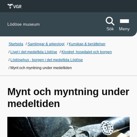
Lödöse museum
Sök
Meny
Startsida
/
Samlingar & arkeologi
/
Kunskap & berättelser
/
Livet i det medeltida Lödöse
/
Klostret, hospitalet och borgen
/
Lödösehus - borgen i det medeltida Lödöse
/
Mynt och myntning under medeltiden
Mynt och myntning under
medeltiden