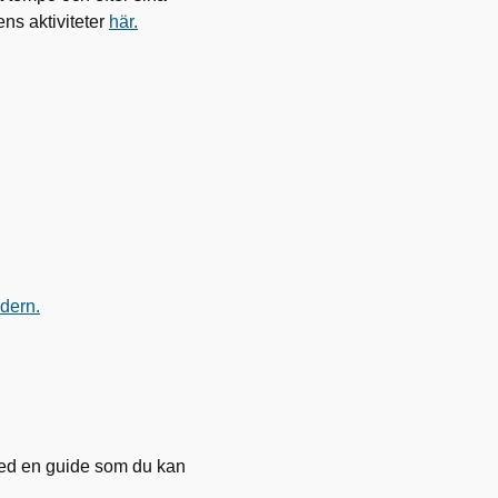
ns aktiviteter
här.
dern.
med en guide som du kan