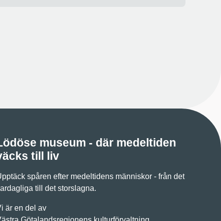
Lödöse museum - där medeltiden
väcks till liv
pptäck spåren efter medeltidens människor - från det
ardagliga till det storslagna.
i är en del av
ästra Götalandsregionens kulturförvaltning
.