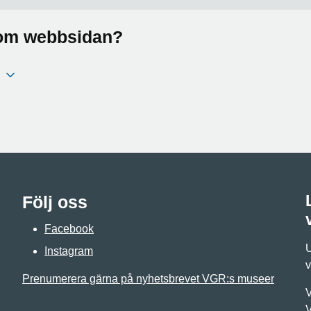
a om webbsidan?
Följ oss
Facebook
U
Instagram
v
Prenumerera gärna på nyhetsbrevet VGR:s museer
V
V