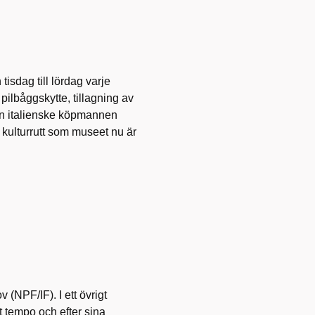
tisdag till lördag varje
ilbåggskytte, tillagning av
den italienske köpmannen
k kulturrutt som museet nu är
(NPF/IF). I ett övrigt
 tempo och efter sina