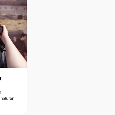
å
r
, naturen