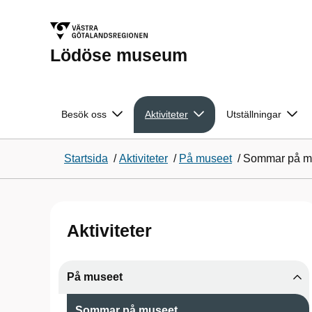
Lödöse museum
Besök oss
Aktiviteter
Utställningar
Startsida
/
Aktiviteter
/
På museet
/
Sommar på m
Aktiviteter
På museet
Sommar på museet