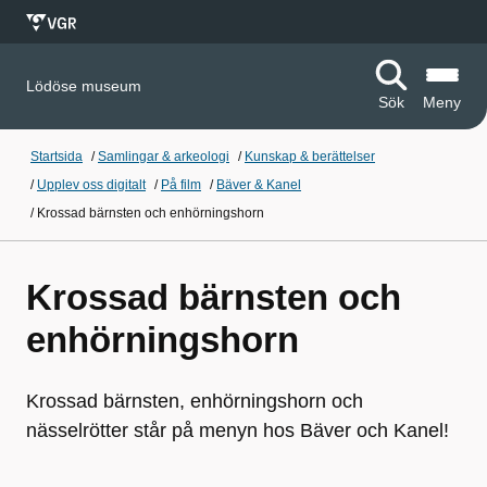
Lödöse museum
Sök
Meny
Startsida
/
Samlingar & arkeologi
/
Kunskap & berättelser
/
Upplev oss digitalt
/
På film
/
Bäver & Kanel
/
Krossad bärnsten och enhörningshorn
Krossad bärnsten och
enhörningshorn
Krossad bärnsten, enhörningshorn och
nässelrötter står på menyn hos Bäver och Kanel!