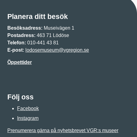
Planera ditt besök
Besöksadress:
Museivägen 1
Postadress:
463 71 Lödöse
Telefon:
010-441 43 81
E-post:
lodosemuseum@vgregion.se
Öppettider
Följ oss
Facebook
Instagram
Prenumerera gärna på nyhetsbrevet VGR:s museer