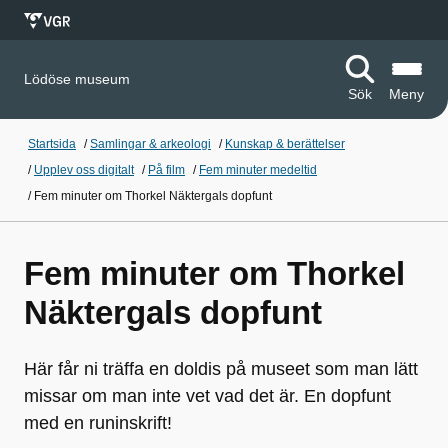
Lödöse museum
Sök
Meny
Startsida
/
Samlingar & arkeologi
/
Kunskap & berättelser
/
Upplev oss digitalt
/
På film
/
Fem minuter medeltid
/
Fem minuter om Thorkel Näktergals dopfunt
Fem minuter om Thorkel
Näktergals dopfunt
Här får ni träffa en doldis på museet som man lätt
missar om man inte vet vad det är. En dopfunt
med en runinskrift!