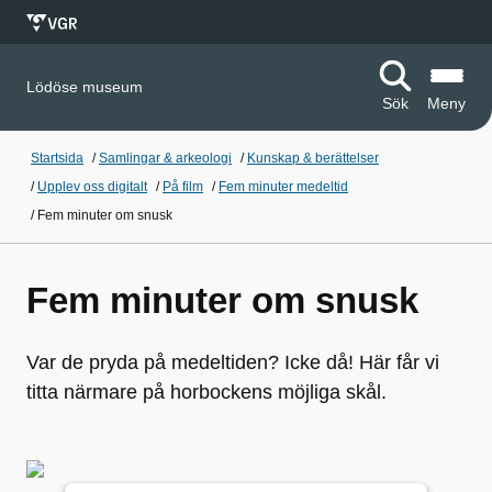
Lödöse museum
Sök
Meny
Startsida
/
Samlingar & arkeologi
/
Kunskap & berättelser
/
Upplev oss digitalt
/
På film
/
Fem minuter medeltid
/
Fem minuter om snusk
Fem minuter om snusk
Var de pryda på medeltiden? Icke då! Här får vi
titta närmare på horbockens möjliga skål.