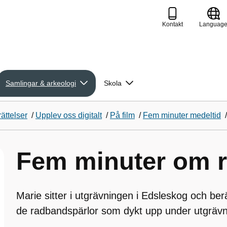
Kontakt
Languag
Samlingar & arkeologi
Skola
ättelser
/
Upplev oss digitalt
/
På film
/
Fem minuter medeltid
Fem minuter om 
Marie sitter i utgrävningen i Edsleskog och be
de radbandspärlor som dykt upp under utgrävn