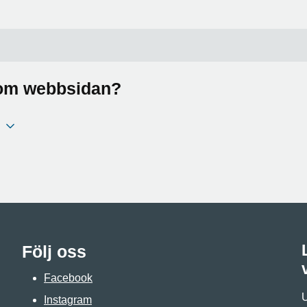
a om webbsidan?
Följ oss
Facebook
U
Instagram