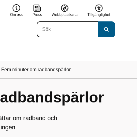
e
Om oss
Press
Webbplatskarta
Tillgänglighet
/
Fem minuter om radbandspärlor
radbandspärlor
rättar om radband och
ingen.