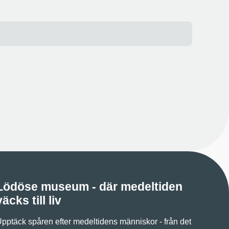
Lödöse museum - där medeltiden
väcks till liv
pptäck spåren efter medeltidens människor - från det