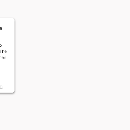
e
o
 The
heir
rm