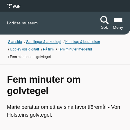
Lödöse museum
Sök
Meny
Startsida
/
Samlingar & arkeologi
/
Kunskap & berättelser
/
Upplev oss digitalt
/
På film
/
Fem minuter medeltid
/
Fem minuter om golvtegel
Fem minuter om
golvtegel
Marie berättar om ett av sina favoritföremål - Von
Holsteins golvtegel.