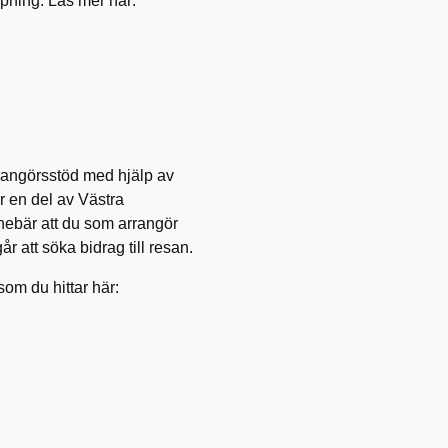
jupning. Läs mer här:
rangörsstöd med hjälp av
r en del av Västra
nebär att du som arrangör
år att söka bidrag till resan.
om du hittar här: