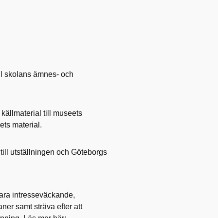
ill skolans ämnes- och
h källmaterial till museets
ts material.
 till utställningen och Göteborgs
vara intresseväckande,
er samt sträva efter att