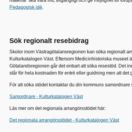
material ska vara fritt, tillgängligt och ge möjlighet till förd
Pedagogisk idé
.
Sök regionalt resebidrag
Skolor inom Västragötalansregionen kan söka regionalt ar
Kulturkatalogen Väst. Eftersom Medicinhistoriska museet ä
Götalandsregionen går det enbart att söka resestöd. Det in
står för hela kostnaden för entré eller guidning men att det g
För att söka stödet kontaktar du din kommuns samordnare s
Samordnare - Kulturkatalogen Väst
Läs mer om det regionala arrangörsstödet här:
Det regionala arrangörsstödet - Kulturkatalogen Väst