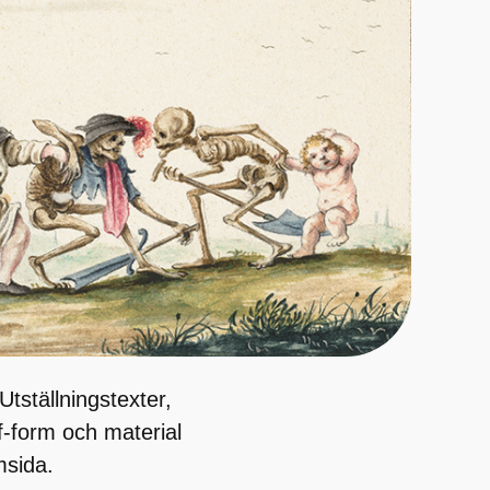
Utställningstexter,
df-form och material
msida.