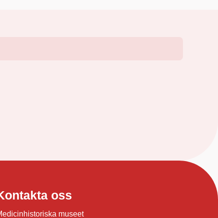
Kontakta oss
edicinhistoriska museet